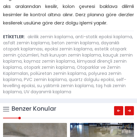
aks aralarından kesilir, kolon çevresi baklava dilimli
kesimler ile kontrol altına alınır. Derz planına göre derzler
kesilerek usulüne göre derz dolgu işlemi yapılır.
ETİKETLER:
akrilik zemin kaplama
,
anti-statik epoksi kaplama
,
asfalt zemin kaplama
,
beton zemin kaplama
,
dayanıklı
otopark kaplaması
,
epoksi zemin kaplama
,
estetik otopark
zemin çözümleri
,
hızlı kuruyan zemin kaplama
,
kauçuk zemin
kaplama
,
kaymaz zemin kaplama
,
kimyasal dirençli zemin
kaplama
,
otopark zemin kaplama
,
Otoparklar ve Zemin
Kaplamaları
,
poliüretan zemin kaplama
,
polyurea zemin
kaplama
,
PVC zemin kaplama
,
quartz dolgulu epoksi
,
self-
levelling epoksi
,
su yalıtımlı zemin kaplama
,
taş halı zemin
kaplama
,
UV dayanımlı kaplama
Benzer Konular